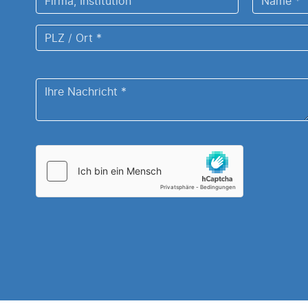
Institution
*
PLZ
/
Ort
Ihre
*
Nachricht
*