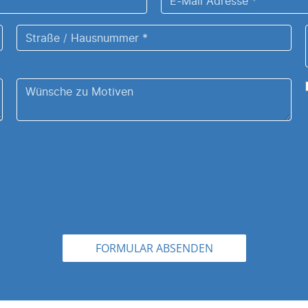
Mail
Straße
Adresse
/
*
Hausnummer
Wünsche
*
zu
Ihrem
Motiv
.
FORMULAR ABSENDEN