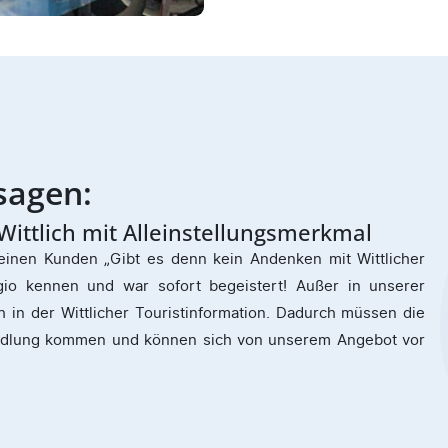
mmen:
setzung unserer Motivvorschläge
 Motivvorschläge. Alle Artikel haben wir gut verkauft und
e Tassen schon mehrfach nachbestellt. Unsere Kunden sind
 unserer Stadt präsentieren. Bisher hatten wir nicht eine