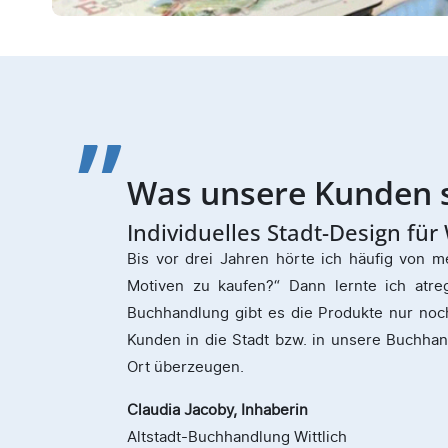
Weitere Kundensti
Sehr gute Beratung. Super Um
Sehr gute Beratung. Super Umsetzung unserer
einige wie die Schokolade, den Tee, und di
immer begeistert, wenn wir neue Artikel aus
Reklamation.
Frank Eickhoff
, Geschäftsleitung
Eickhoffs Schule und Büro e.K.