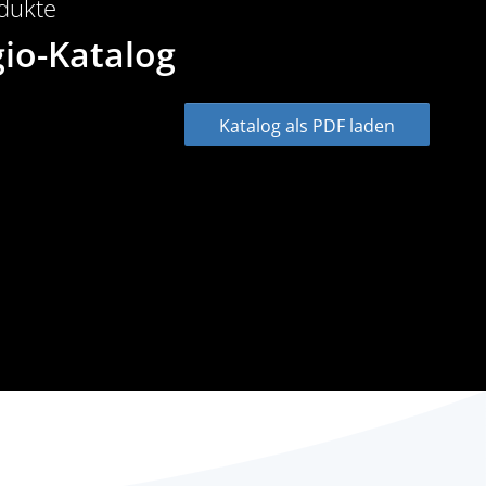
odukte
gio-Katalog
Katalog als PDF laden