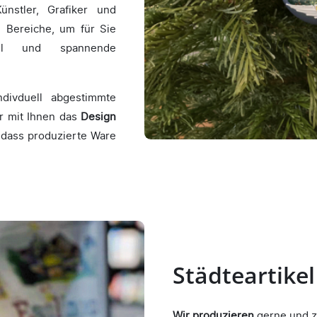
Künstler, Grafiker und
e Bereiche, um für Sie
ikel und spannende
divduell abgestimmte
r mit Ihnen das
Design
 dass produzierte Ware
Städteartikel
Wir produzieren
gerne und z