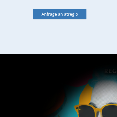
Anfrage an atregio
Abschnitt
Abschnitt