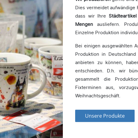
Dies vermeidet aufwändige F
dass wir Ihre
Städteartikel
Mengen
ausliefern. Produ
Einzelne Produktion individue
Bei einigen ausgewählten Ar
Produktion in Deutschland
anbieten zu können, habe
entschieden. D.h. wir bü
gesammelt die Produktio
Fixterminen aus, vorzug
Weihnachtsgeschäft.
Unsere Produkte