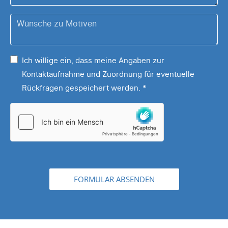
*
Z.B.:
Wünsche
Tassen,
zu
Puzzles,
Ihrem
Sonstiges,
Ich willige ein, dass meine Angaben zur
Motiv
...
Kontaktaufnahme und Zuordnung für eventuelle
*
Rückfragen gespeichert werden.
*
FORMULAR ABSENDEN