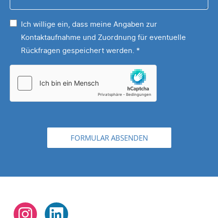
Puzzles,
Ihrem
Sonstiges,
Ich willige ein, dass meine Angaben zur
Motiv
...
Kontaktaufnahme und Zuordnung für eventuelle
*
Rückfragen gespeichert werden.
*
FORMULAR ABSENDEN