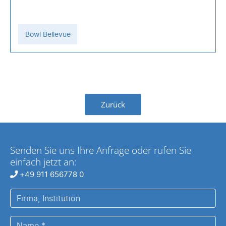
Bowl Bellevue
Zurück
Senden Sie uns Ihre Anfrage oder rufen Sie
einfach jetzt an:
+49 911 656778 0
Firma,
Institution
Name