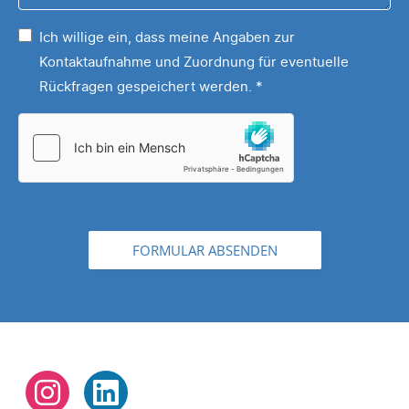
Ihrem
Sonstiges,
Ich willige ein, dass meine Angaben zur
Motiv
...
Kontaktaufnahme und Zuordnung für eventuelle
*
Rückfragen gespeichert werden.
*
FORMULAR ABSENDEN
Instagram
LinkedIn