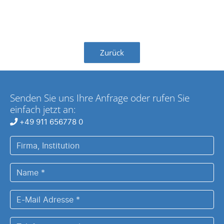
Zurück
Senden Sie uns Ihre Anfrage oder rufen Sie
einfach jetzt an:
+49 911 656778 0
Firma,
Institution
Name
*
E-
Mail
Adresse
Telefonnummer