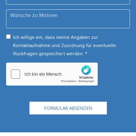
*
Z.B.:
Wünsche
Tassen,
zu
Puzzles,
Ihrem
Sonstiges,
Ich willige ein, dass meine Angaben zur
Motiv
...
Kontaktaufnahme und Zuordnung für eventuelle
*
Rückfragen gespeichert werden.
*
FORMULAR ABSENDEN