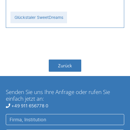
Glückstaler SweetDreams
Zurück
Senden Sie uns Ihre Anfrage oder rufen Sie
einfach jetzt an:
+49 911 656778 0
Firma,
Institution