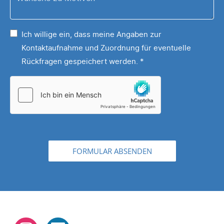
zu
Puzzles,
Ihrem
Sonstiges,
Ich willige ein, dass meine Angaben zur
Motiv
...
Kontaktaufnahme und Zuordnung für eventuelle
*
Rückfragen gespeichert werden.
*
FORMULAR ABSENDEN