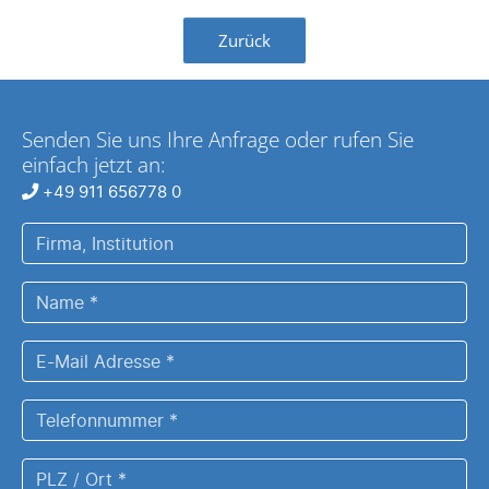
Zurück
Senden Sie uns Ihre Anfrage oder rufen Sie
einfach jetzt an:
+49 911 656778 0
Firma,
Institution
Name
*
E-
Mail
Adresse
Telefonnummer
*
*
PLZ