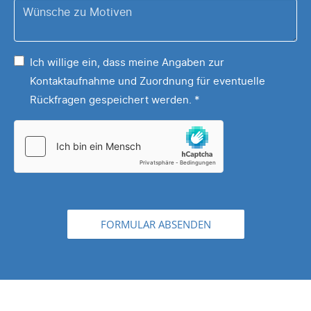
Wünsche
Tassen,
zu
Puzzles,
Ihrem
Sonstiges,
Ich willige ein, dass meine Angaben zur
Motiv
...
Kontaktaufnahme und Zuordnung für eventuelle
*
Rückfragen gespeichert werden.
*
FORMULAR ABSENDEN