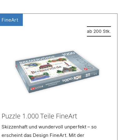
FineArt
Swe
ab 200 Stk.
Puzzle 1.000 Teile FineArt
Puz
Skizzenhaft und wundervoll unperfekt – so
Das 
erscheint das Design FineArt. Mit der
hinr