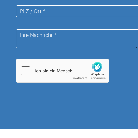
Institution
*
PLZ
/
Ort
Ihre
*
Nachricht
*