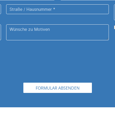
Mail
Straße
Adresse
/
*
Hausnummer
Wünsche
*
zu
Ihrem
Motiv
.
FORMULAR ABSENDEN