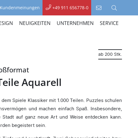
Kundenmeinungen
+49 911 656778-0
Kontakt
Suche
aufnehmen
ESIGN
NEUIGKEITEN
UNTERNEHMEN
SERVICE
ab 200 Stk.
roßformat
Teile Aquarell
 dem Spiele Klassiker mit 1.000 Teilen. Puzzles schulen
onsvermögen und machen einfach Spaß. Insbesondere,
 Stadt auf ganz neue Art und Weise entdecken kann.
den begeistert sein.