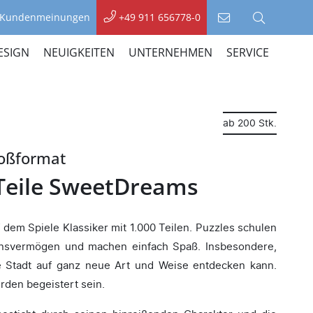
Kundenmeinungen
+49 911 656778-0
Kontakt
Suche
aufnehmen
ESIGN
NEUIGKEITEN
UNTERNEHMEN
SERVICE
ab 200 Stk.
roßformat
 Teile SweetDreams
 dem Spiele Klassiker mit 1.000 Teilen. Puzzles schulen
onsvermögen und machen einfach Spaß. Insbesondere,
 Stadt auf ganz neue Art und Weise entdecken kann.
den begeistert sein.