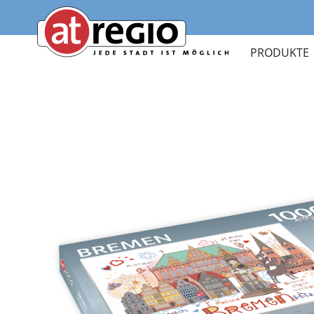
Zum
Hauptinhalt
atregio
springen
PRODUKTE
atregio